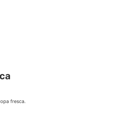
zca
ropa fresca.