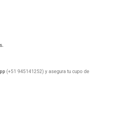
s.
pp
(+51 945141252) y asegura tu cupo de