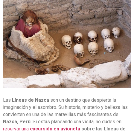
Las
Líneas de Nazca
son un destino que despierta la
imaginación y el asombro. Su historia, misterio y belleza las
convierten en una de las maravillas más fascinantes de
Nazca, Perú
. Si estás planeando una visita, no dudes en
reservar una
excursión en avioneta
sobre las Líneas de