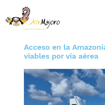
Acceso en la Amazonía
viables por vía aérea